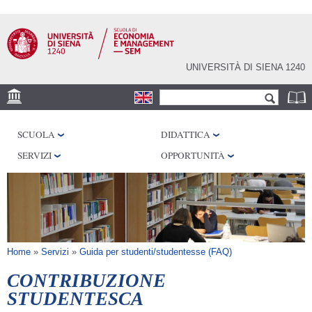
Salta al
contenuto
principale
UNIVERSITÀ DI SIENA 1240
Form di ricerca
Cerca
DEPS
SCUOLA
DIDATTICA
DISAG
SERVIZI
OPPORTUNITÀ
Tu sei qui
Home
»
Servizi
»
Guida per studenti/studentesse (FAQ)
CONTRIBUZIONE
STUDENTESCA