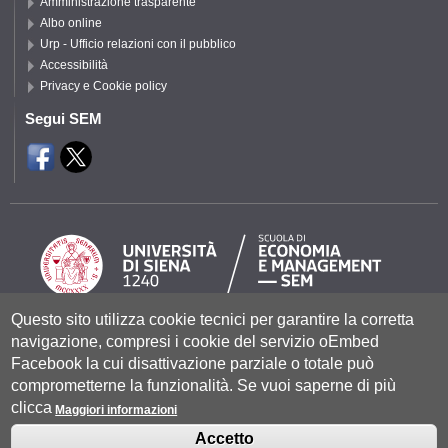
Amministrazione trasparente
Albo online
Urp - Ufficio relazioni con il pubblico
Accessibilità
Privacy e Cookie policy
Segui SEM
Questo sito utilizza cookie tecnici per garantire la corretta
Università degli Studi di Siena
- Rettorato, via Banchi di Sotto 55, 53100
navigazione, compresi i cookie del servizio oEmbed
Siena ITALIA
Facebook la cui disattivazione parziale o totale può
P.IVA 00273530527 | C.F. 80002070524 |
Coordinate bancarie
|
Caselle
comprometterne la funzionalità. Se vuoi saperne di più
Pec: Posta Elettronica Certificata
|
Fatturazione Elettronica
clicca
Contatti:
urp@unisi.it
- URP - Ufficio Relazioni con il Pubblico Tel.
Maggiori informazioni
0577 235555 (dal lunedì al venerdì dalle 9.30 alle 10.30)
Accetto