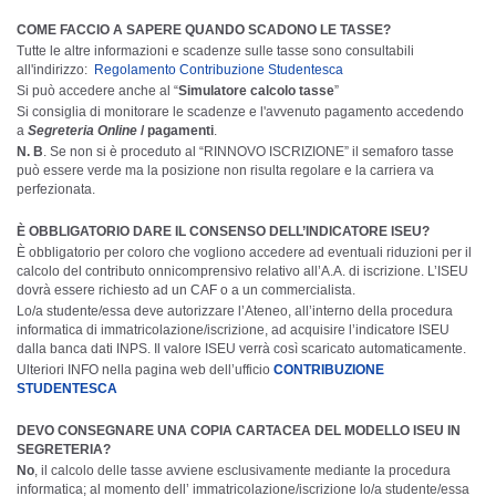
COME FACCIO A SAPERE QUANDO SCADONO LE TASSE?
Tutte le altre informazioni e scadenze sulle tasse sono consultabili
all'indirizzo:
Regolamento Contribuzione Studentesca
Si può accedere anche al “
Simulatore calcolo tasse
”
Si consiglia di monitorare le scadenze e l'avvenuto pagamento accedendo
a
Segreteria Online
/ pagamenti
.
N. B
. Se non si è proceduto al “RINNOVO ISCRIZIONE” il semaforo tasse
può essere verde ma la posizione non risulta regolare e la carriera va
perfezionata.
È OBBLIGATORIO DARE IL CONSENSO DELL’INDICATORE ISEU?
È obbligatorio per coloro che vogliono accedere ad eventuali riduzioni per il
calcolo del contributo onnicomprensivo relativo all’A.A. di iscrizione. L’ISEU
dovrà essere richiesto ad un CAF o a un commercialista.
Lo/a studente/essa deve autorizzare l’Ateneo, all’interno della procedura
informatica di immatricolazione/iscrizione, ad acquisire l’indicatore ISEU
dalla banca dati INPS. Il valore ISEU verrà così scaricato automaticamente.
Ulteriori INFO nella pagina web dell’ufficio
CONTRIBUZIONE
STUDENTESCA
DEVO CONSEGNARE UNA COPIA CARTACEA DEL MODELLO ISEU IN
SEGRETERIA?
No
, il calcolo delle tasse avviene esclusivamente mediante la procedura
informatica; al momento dell’ immatricolazione/iscrizione lo/a studente/essa