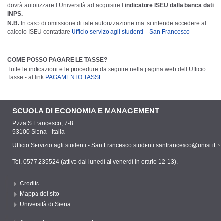
dovrà autorizzare l’Università ad acquisire l’
indicatore ISEU dalla banca dati
INPS
.
N.B.
In caso di omissione di tale autorizzazione ma si intende accedere al
calcolo ISEU contattare
Ufficio servizo agli studenti – San Francesco
COME POSSO PAGARE LE TASSE?
Tutte le indicazioni e le procedure da seguire nella pagina web dell’Ufficio
Tasse - al link
PAGAMENTO TASSE
SCUOLA DI ECONOMIA E MANAGEMENT
P.zza S.Francesco, 7-8
53100 Siena - Italia
Ufficio Servizio agli studenti - San Francesco
studenti.sanfrancesco@unisi.it
Tel. 0577 235524 (attivo dal lunedì al venerdì in orario 12-13).
Credits
Mappa del sito
Università di Siena