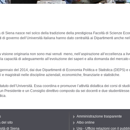
 Siena nasce nel solco della tradizione della prestigiosa Facoltà di Scienze Econ
di governo dell’Università italiana hanno dato centralità ai Dipartimenti anche nell
a visione originaria non sono mai venuti meno, nell’aspirazione all’eccellenza a liv
 nella capacità di adeguamento all’evoluzione dei saperi e alla domanda del mercato 
nnaio del 2014, dai due Dipartimenti di Economia Politica e Statistica (DEPS) e di S
i e magistrali nelle discipline aziendali, economiche, finanziarie e statistiche.
atuto dell’Università. Essa coordina e promuove l’attività didattica dei corsi di studi
la ha un Presidente e un Consiglio direttivo composto da sei docenti e due studenti/e
tica.
s
Amministrazione trasparente
del sito
Albo online
sità di Siena
Urp - Ufficio relazioni con il pubbl