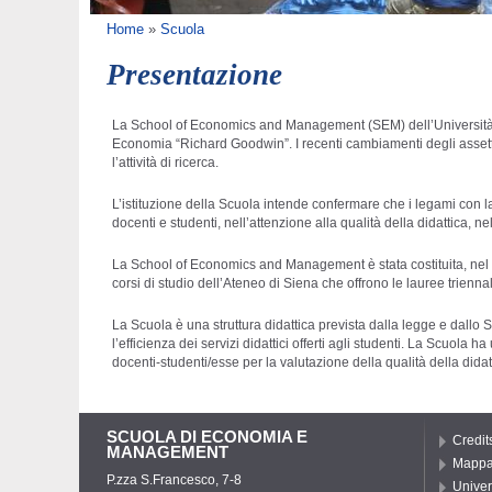
Tu sei qui
Home
»
Scuola
Presentazione
La School of Economics and Management (SEM) dell’Università di
Economia “Richard Goodwin”. I recenti cambiamenti degli assetti 
l’attività di ricerca.
L’istituzione della Scuola intende confermare che i legami con l
docenti e studenti, nell’attenzione alla qualità della didattica,
La School of Economics and Management è stata costituita, nel ge
corsi di studio dell’Ateneo di Siena che offrono le lauree triennal
La Scuola è una struttura didattica prevista dalla legge e dallo St
l’efficienza dei servizi didattici offerti agli studenti. La Scuo
docenti-studenti/esse per la valutazione della qualità della didat
SCUOLA DI ECONOMIA E
Credit
MANAGEMENT
Mappa 
P.zza S.Francesco, 7-8
Univer