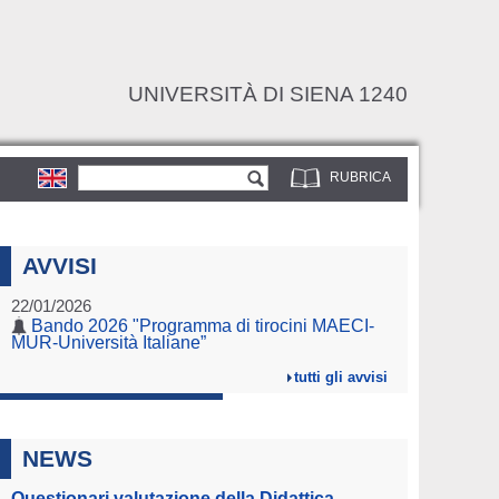
UNIVERSITÀ DI SIENA 1240
Form di ricerca
Cerca
RUBRICA
AVVISI
22/01/2026
Bando 2026 "Programma di tirocini MAECI-
MUR-Università Italiane”
tutti gli avvisi
NEWS
Questionari valutazione della Didattica -