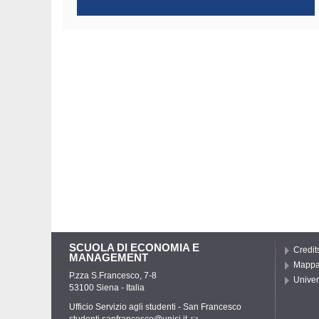
SCUOLA DI ECONOMIA E
Credit
MANAGEMENT
Mappa 
P.zza S.Francesco, 7-8
Univer
53100 Siena - Italia
Ufficio Servizio agli studenti - San Francesco
studenti.sanfrancesco@unisi.it