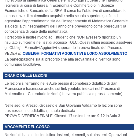
Il precorso di Matematica Generale è rivolto agli studenti che intendono
iscriversi ai corsi di laurea in Economia e Commercio o in Scienze
Economiche e Bancarie della SEM. Il corso ha l’obiettivo di consolidare le
conoscenze di matematica acquisite nella scuola superiore, al fine di
agevolare l’apprendimento sia dell’insegnamento di Matematica Generale
sia degli altri insegnamenti del I anno che prevedono come prerequisiti la
conoscenza di base della matematica.
Il precorso è inoltre rivolto agli studenti che NON avessero riportato un
risultato sufficiente nel test di accesso TOLC. Questi ultimi possono assolvere
gli Obblighi Formativi Aggiuntivi superando la prova finale del Precorso.
VEDERE:
OBBLIGHI FORMATIVI AGGIUNTIVI E LORO ASSOLVIMENTO
La partecipazione sia al precorso che alla prova finale di verifica sono
comunque facoltative.
ORARIO DELLE LEZIONI
Le lezioni si terranno nelle Aule presso il complesso didattico di San
Francesco e trasmesse anche sui link youtube indicati nel Precorso di
Matematica – Calendario lezioni (che verrà pubblicato prossimamente).
Nelle sedi di Arezzo, Grosseto e San Giovanni Valdarno le lezioni sono
trasmesse in teledidattica, in aula dedicata
PROVA DI VERIFICA FINALE: Giovedì 17 settembre ore 9-12 in Aula 3.
ARGOMENTI DEL CORSO
Nozioni di base di insiemistica: insiemi, elementi, sottoinsiemi. Operazioni