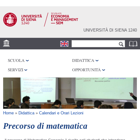
Salta al
contenuto
principale
UNIVERSITÀ DI SIENA 1240
Form di ricerca
Cerca
DEPS
SCUOLA
DIDATTICA
DISAG
SERVIZI
OPPORTUNITÀ
Tu sei qui
Home
»
Didattica
»
Calendari e Orari Lezioni
Precorso di matematica