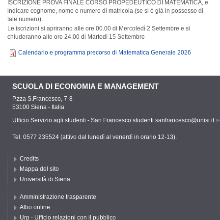
ISCRIZIONE PROVA FINALE COR­SO PRO­PE­DEUTICO DI MATEMATICA, e
indicare cognome, nome e numero di matricola (se si è già in possesso di
tale numero).
Le iscrizioni si apriranno alle ore 00.00 di Mercoledì 2 Settembre e si
chiuderanno alle ore 24.00 di Martedì 15 Settembre
Calendario e programma precorso di Matematica Generale 2026
SCUOLA DI ECONOMIA E MANAGEMENT
P.zza S.Francesco, 7-8
53100 Siena - Italia
Ufficio Servizio agli studenti - San Francesco
studenti.sanfrancesco@unisi.it
Tel. 0577 235524 (attivo dal lunedì al venerdì in orario 12-13).
Credits
Mappa del sito
Università di Siena
Amministrazione trasparente
Albo online
Urp - Ufficio relazioni con il pubblico