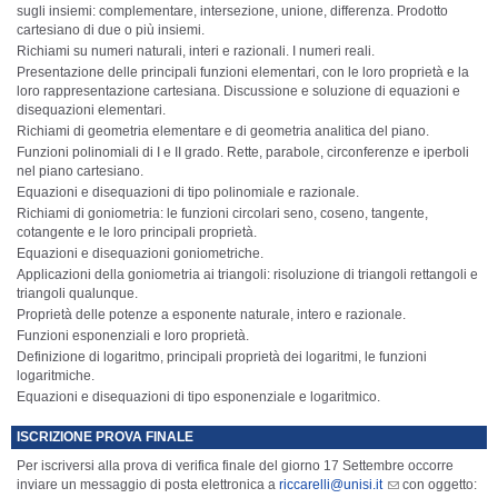
sugli insiemi: complementare, intersezione, unione, differenza. Prodotto
cartesiano di due o più insiemi.
Richiami su numeri naturali, interi e razionali. I numeri reali.
Presentazione delle principali funzioni elementari, con le loro proprietà e la
loro rappresentazione cartesiana. Discussione e soluzione di equazioni e
disequazioni elementari.
Richiami di geometria elementare e di geometria analitica del piano.
Funzioni polinomiali di I e II grado. Rette, parabole, circonferenze e iperboli
nel piano cartesiano.
Equazioni e disequazioni di tipo polinomiale e razionale.
Richiami di goniometria: le funzioni circolari seno, coseno, tangente,
cotangente e le loro principali proprietà.
Equazioni e disequazioni goniometriche.
Applicazioni della goniometria ai triangoli: risoluzione di triangoli rettangoli e
triangoli qualunque.
Proprietà delle potenze a esponente naturale, intero e razionale.
Funzioni esponenziali e loro proprietà.
Definizione di logaritmo, principali proprietà dei logaritmi, le funzioni
logaritmiche.
Equazioni e disequazioni di tipo esponenziale e logaritmico.
ISCRIZIONE PROVA FINALE
Per iscriversi alla prova di verifica finale del giorno 17 Settembre occorre
inviare un mes­sag­gio di po­sta elettronica a
riccarelli@unisi.it
con oggetto: