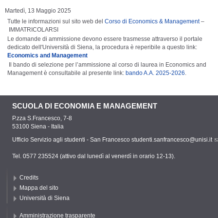
Martedì, 13 Maggio 2025
Tutte le informazioni sul sito web del
Corso di Economics & Management
–
IMMATRICOLARSI
Le domande di ammissione devono essere trasmesse attraverso il portale
dedicato dell'Università di Siena, la procedura è reperibile a questo link:
Economics and Management
Il bando di selezione per l’ammissione al corso di laurea in Economics and
Management è consultabile al presente link:
bando A.A. 2025-2026
.
SCUOLA DI ECONOMIA E MANAGEMENT
P.zza S.Francesco, 7-8
53100 Siena - Italia
Ufficio Servizio agli studenti - San Francesco
studenti.sanfrancesco@unisi.it
Tel. 0577 235524 (attivo dal lunedì al venerdì in orario 12-13).
Credits
Mappa del sito
Università di Siena
Amministrazione trasparente