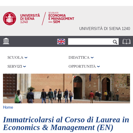
Salta al
contenuto
principale
UNIVERSITÀ DI SIENA 1240
Form di ricerca
Cerca
DEPS
SCUOLA
DIDATTICA
DISAG
SERVIZI
OPPORTUNITÀ
Tu sei qui
Home
Immatricolarsi al Corso di Laurea in
Economics & Management (EN)