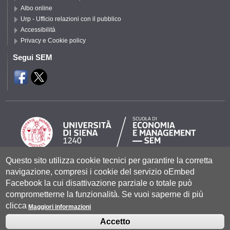
Albo online
Urp - Ufficio relazioni con il pubblico
Accessibilità
Privacy e Cookie policy
Segui SEM
Questo sito utilizza cookie tecnici per garantire la corretta
Università degli Studi di Siena
- Rettorato, via Banchi di Sotto 55, 53100
navigazione, compresi i cookie del servizio oEmbed
Siena ITALIA
Facebook la cui disattivazione parziale o totale può
P.IVA 00273530527 | C.F. 80002070524 |
Coordinate bancarie
|
Caselle
comprometterne la funzionalità. Se vuoi saperne di più
Pec: Posta Elettronica Certificata
|
Fatturazione Elettronica
clicca
Contatti:
urp@unisi.it
- URP - Ufficio Relazioni con il Pubblico Tel.
Maggiori informazioni
0577 235555 (dal lunedì al venerdì dalle 9.30 alle 10.30)
Accetto