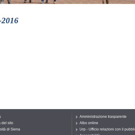
5-2016
s
Amministrazione trasparente
del sito
Albo online
sità di Siena
Urp - Ufficio relazioni con il pubbl