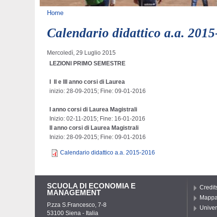
Tu sei qui
Home
Calendario didattico a.a. 201
Mercoledì, 29 Luglio 2015
LEZIONI PRIMO SEMESTRE
I II e III anno corsi di Laurea
inizio: 28-09-2015; Fine: 09-01-2016
I anno corsi di Laurea Magistrali
Inizio: 02-11-2015; Fine: 16-01-2016
II anno corsi di Laurea Magistrali
Inizio: 28-09-2015; Fine: 09-01-2016
Calendario didattico a.a. 2015-2016
SCUOLA DI ECONOMIA E
Credit
MANAGEMENT
Mappa 
P.zza S.Francesco, 7-8
Univer
53100 Siena - Italia