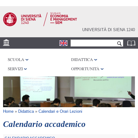
Salta al
contenuto
principale
UNIVERSITÀ DI SIENA 1240
Form di ricerca
Cerca
DEPS
SCUOLA
DIDATTICA
DISAG
SERVIZI
OPPORTUNITÀ
Tu sei qui
Home
»
Didattica
»
Calendari e Orari Lezioni
Calendario accademico