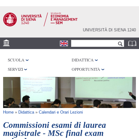
Salta al
contenuto
principale
UNIVERSITÀ DI SIENA 1240
Form di ricerca
Cerca
DEPS
SCUOLA
DIDATTICA
DISAG
SERVIZI
OPPORTUNITÀ
Tu sei qui
Home
»
Didattica
»
Calendari e Orari Lezioni
Commissioni esami di laurea
magistrale - MSc final exam